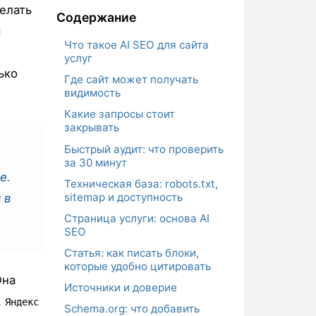
делать
Содержание
я
Что такое AI SEO для сайта
услуг
ько
Где сайт может получать
видимость
Какие запросы стоит
закрывать
Быстрый аудит: что проверить
за 30 минут
le
.
Техническая база: robots.txt,
sitemap и доступность
 в
Страница услуги: основа AI
SEO
Статья: как писать блоки,
которые удобно цитировать
Она
Источники и доверие
,
Яндекс
Schema.org: что добавить