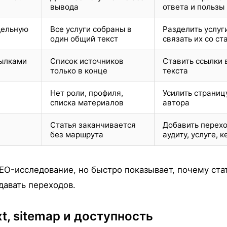
вывода
ответа и пользы
дельную
Все услуги собраны в
Разделить услуг
один общий текст
связать их со ст
ылками
Список источников
Ставить ссылки 
только в конце
текста
Нет роли, профиля,
Усилить страниц
списка материалов
автора
Статья заканчивается
Добавить перехо
без маршрута
аудиту, услуге, к
EO-исследование, но быстро показывает, почему ста
давать переходов.
xt, sitemap и доступность