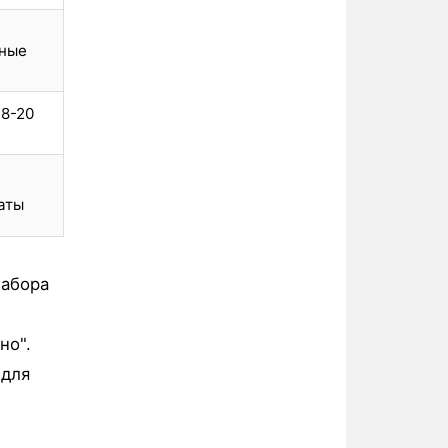
чные
 8-20
аты
набора
но".
 для