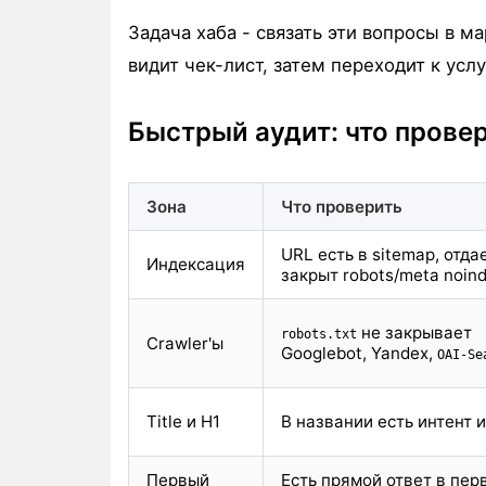
Задача хаба - связать эти вопросы в 
видит чек-лист, затем переходит к услу
Быстрый аудит: что провер
Зона
Что проверить
URL есть в sitemap, отда
Индексация
закрыт robots/meta noin
не закрывает
robots.txt
Crawler'ы
Googlebot, Yandex,
OAI-Se
Title и H1
В названии есть интент 
Первый
Есть прямой ответ в пер