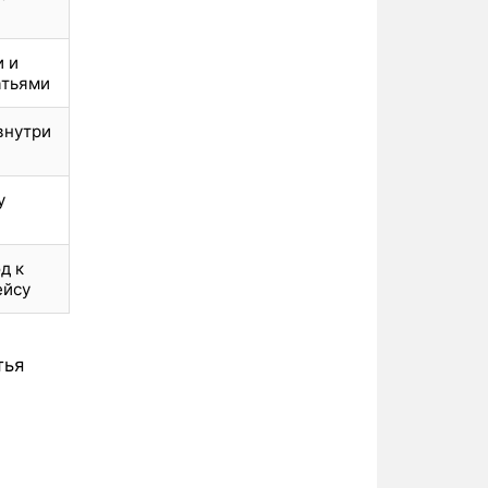
и и
атьями
внутри
у
д к
ейсу
тья