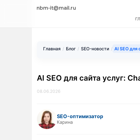
nbm-it@mail.ru
Г
Главная
/
Блог
/
SEO-новости
/
AI SEO для 
AI SEO для сайта услуг: C
08.06.2026
SEO-оптимизатор
Карина