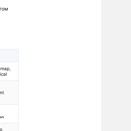
отом
emap,
ical
nt
ws
го