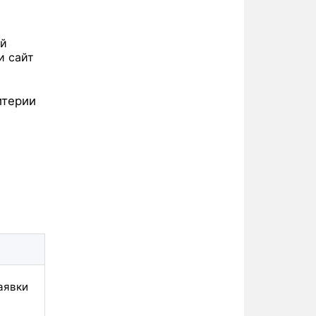
ой
и сайт
итерии
аявки