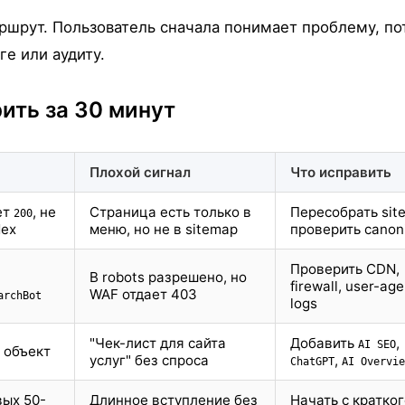
маршрут. Пользователь сначала понимает проблему, п
ге или аудиту.
ить за 30 минут
Плохой сигнал
Что исправить
ет
, не
Страница есть только в
Пересобрать sit
200
dex
меню, но не в sitemap
проверить canon
Проверить CDN,
В robots разрешено, но
firewall, user-age
WAF отдает 403
archBot
logs
"Чек-лист для сайта
Добавить
,
AI SEO
и объект
услуг" без спроса
,
ChatGPT
AI Overvie
вых 50-
Длинное вступление без
Начать с кратко