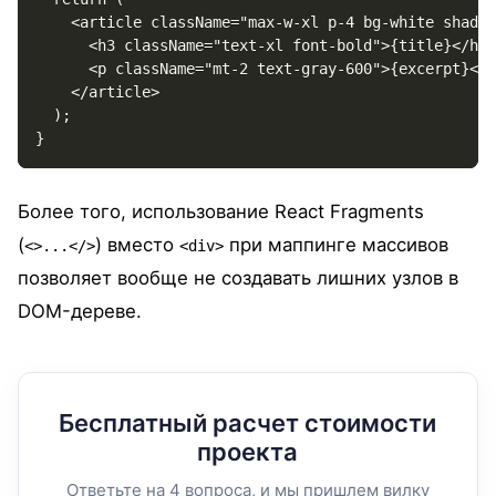
    <article className="max-w-xl p-4 bg-white shadow
      <h3 className="text-xl font-bold">{title}</h3>

      <p className="mt-2 text-gray-600">{excerpt}</p
    </article>

  );

}
Более того, использование React Fragments
(
) вместо
при маппинге массивов
<>...</>
<div>
позволяет вообще не создавать лишних узлов в
DOM-дереве.
Бесплатный расчет стоимости
проекта
Ответьте на 4 вопроса, и мы пришлем вилку