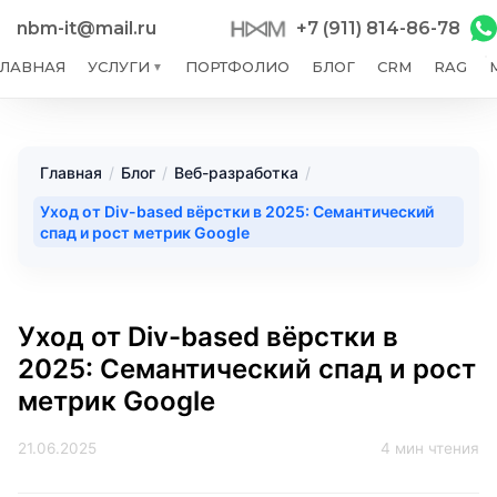
nbm-it@mail.ru
+7 (911) 814-86-78
ГЛАВНАЯ
УСЛУГИ
ПОРТФОЛИО
БЛОГ
CRM
RAG
▼
Главная
/
Блог
/
Веб-разработка
/
Уход от Div-based вёрстки в 2025: Семантический
спад и рост метрик Google
Уход от Div-based вёрстки в
2025: Семантический спад и рост
метрик Google
21.06.2025
4 мин чтения