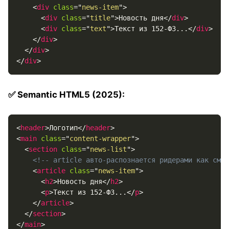
<
div
class
=
"
news-item
"
>
<
div
class
=
"
title
"
>
Новость дня
</
div
>
<
div
class
=
"
text
"
>
Текст из 152-ФЗ...
</
div
>
</
div
>
</
div
>
</
div
>
✅ Semantic HTML5 (2025):
<
header
>
Логотип
</
header
>
<
main
class
=
"
content-wrapper
"
>
<
section
class
=
"
news-list
"
>
<!-- article авто-распознается ридерами как смыс
<
article
class
=
"
news-item
"
>
<
h2
>
Новость дня
</
h2
>
<
p
>
Текст из 152-ФЗ...
</
p
>
</
article
>
</
section
>
</
main
>