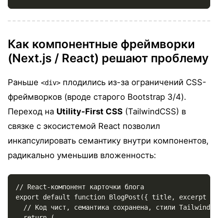
Как компонентные фреймворки
(Next.js / React) решают проблему
Раньше
плодились из-за ограничений CSS-
<div>
фреймворков (вроде старого Bootstrap 3/4).
Переход на
Utility-First CSS
(TailwindCSS) в
связке с экосистемой React позволил
инкапсулировать семантику внутри компонентов,
радикально уменьшив вложенность:
// React-компонент карточки блога

export default function BlogPost({ title, excerpt })
  // Код чист, семантика сохранена, стили Tailwind д
  return (
