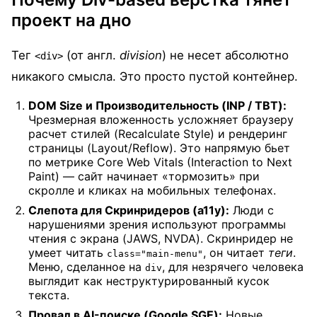
проект на дно
Тег
(от англ.
division
) не несет абсолютно
<div>
никакого смысла. Это просто пустой контейнер.
DOM Size и Производительность (INP / TBT):
Чрезмерная вложенность усложняет браузеру
расчет стилей (Recalculate Style) и рендеринг
страницы (Layout/Reflow). Это напрямую бьет
по метрике Core Web Vitals (Interaction to Next
Paint) — сайт начинает «тормозить» при
скролле и кликах на мобильных телефонах.
Слепота для Скринридеров (a11y):
Люди с
нарушениями зрения используют программы
чтения с экрана (JAWS, NVDA). Скринридер не
умеет читать
, он читает
теги
.
class="main-menu"
Меню, сделанное на
, для незрячего человека
div
выглядит как неструктурированный кусок
текста.
Провал в AI-поиске (Google SGE):
Новые