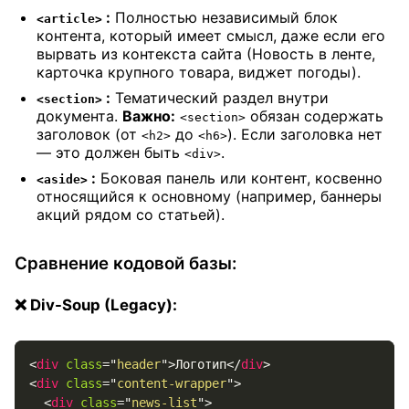
:
Полностью независимый блок
<article>
контента, который имеет смысл, даже если его
вырвать из контекста сайта (Новость в ленте,
карточка крупного товара, виджет погоды).
:
Тематический раздел внутри
<section>
документа.
Важно:
обязан содержать
<section>
заголовок (от
до
). Если заголовка нет
<h2>
<h6>
— это должен быть
.
<div>
:
Боковая панель или контент, косвенно
<aside>
относящийся к основному (например, баннеры
акций рядом со статьей).
Сравнение кодовой базы:
❌ Div-Soup (Legacy):
<
div
class
=
"
header
"
>
Логотип
</
div
>
<
div
class
=
"
content-wrapper
"
>
<
div
class
=
"
news-list
"
>