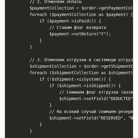
        // 2. Отменяем оплаты

        $paymentCollection = $order->getPaymentColle
        foreach ($paymentCollection as $payment) {

            if ($payment->isPaid()) {

                // Ставим флаг возврата

                $payment->setReturn("Y"); 

            }

        }

        // 3. Отменяем отгрузки и системную отгрузку
        $shipmentCollection = $order->getShipmentCol
        foreach ($shipmentCollection as $shipment) {

            if (!$shipment->isSystem()) {

                if ($shipment->isShipped()) {

                    // Снимаем флаг отгрузки (возвра
                    $shipment->setField("DEDUCTED", 
                }

                // На всякий случай снимаем резервир
                $shipment->setField("RESERVED", "N")
            }

        }
