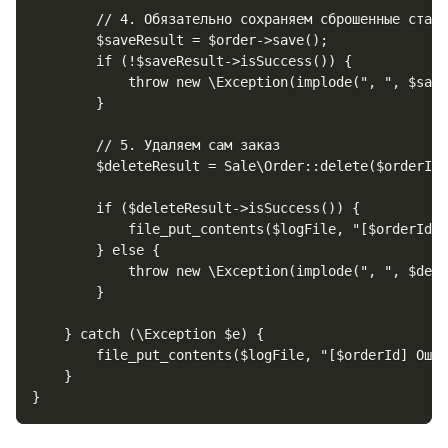
        // 4. Обязательно сохраняем сброшенные стату
        $saveResult = $order->save();

        if (!$saveResult->isSuccess()) {

            throw new \Exception(implode(", ", $save
        }

        // 5. Удаляем сам заказ

        $deleteResult = Sale\Order::delete($orderId)
        if ($deleteResult->isSuccess()) {

            file_put_contents($logFile, "[$orderId] 
        } else {

            throw new \Exception(implode(", ", $dele
        }

    } catch (\Exception $e) {

        file_put_contents($logFile, "[$orderId] Ошиб
    }

}