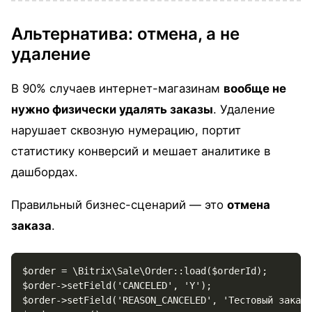
Альтернатива: отмена, а не
удаление
В 90% случаев интернет-магазинам
вообще не
нужно физически удалять заказы
. Удаление
нарушает сквозную нумерацию, портит
статистику конверсий и мешает аналитике в
дашбордах.
Правильный бизнес-сценарий — это
отмена
заказа
.
$order = \Bitrix\Sale\Order::load($orderId);

$order->setField('CANCELED', 'Y');

$order->setField('REASON_CANCELED', 'Тестовый заказ 