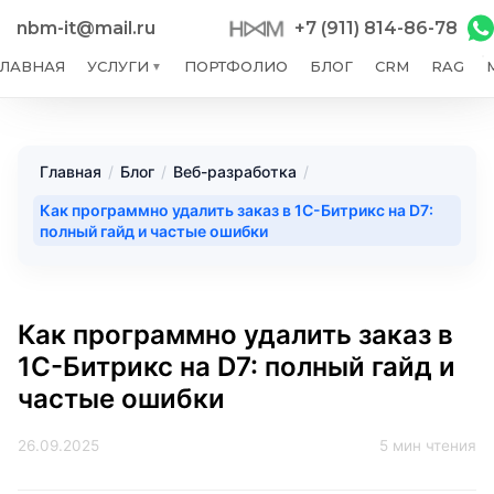
nbm-it@mail.ru
+7 (911) 814-86-78
ГЛАВНАЯ
УСЛУГИ
ПОРТФОЛИО
БЛОГ
CRM
RAG
▼
Главная
/
Блог
/
Веб-разработка
/
Как программно удалить заказ в 1С-Битрикс на D7:
полный гайд и частые ошибки
Как программно удалить заказ в
1С-Битрикс на D7: полный гайд и
частые ошибки
26.09.2025
5 мин чтения