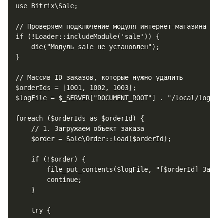
use Bitrix\Sale;

// Проверяем подключение модуля интернет-магазина

if (!Loader::includeModule('sale')) {

    die("Модуль sale не установлен");

}

// Массив ID заказов, которые нужно удалить

$orderIds = [1001, 1002, 1003]; 

$logFile = $_SERVER["DOCUMENT_ROOT"] . "/local/logs/
foreach ($orderIds as $orderId) {

    // 1. Загружаем объект заказа

    $order = Sale\Order::load($orderId);

    if (!$order) {

        file_put_contents($logFile, "[$orderId] Зака
        continue;

    }

    try {
