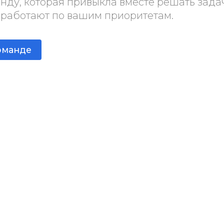
у, которая привыкла вместе решать задач
 работают по вашим приоритетам.
оманде