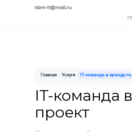
nbm-it@mail.ru
Г
Главная
/
Услуги
/
IT-команда в аренду п
IT-команда 
проект