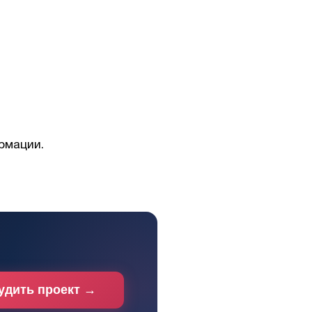
рмации.
удить проект →