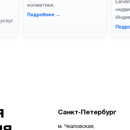
Landi
косметики.
недв
Подробнее →
Индив
услуг.
Подр
я
Санкт-Петербург
ия
м. Чкаловская,