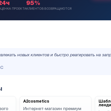
24ч
95%
ОЦЕНКА ПРОЕКТА
КЛИЕНТОВ ВОЗВРАЩАЮТСЯ
влекать новых клиентов и быстро реагировать на зап
LC
ы
A2cosmetics
Шабло
ленд
вого
Интернет-магазин премиум