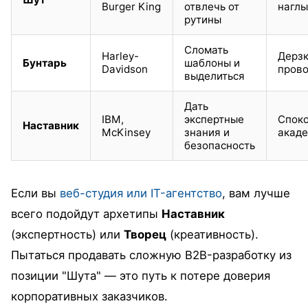
Burger King
отвлечь от
наглы
рутины
Сломать
Harley-
Дерзк
Бунтарь
шаблоны и
Davidson
пров
выделиться
Дать
IBM,
экспертные
Споко
Наставник
McKinsey
знания и
акад
безопасность
Если вы
веб-студия или IT-агентство
, вам лучше
всего подойдут архетипы
Наставник
(экспертность) или
Творец
(креативность).
Пытаться продавать сложную B2B-разработку из
позиции "Шута" — это путь к потере доверия
корпоративных заказчиков.