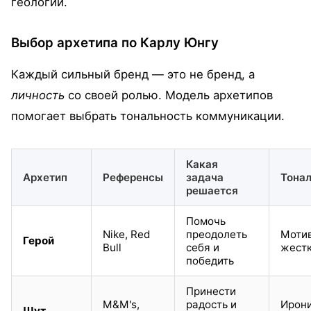
геологии.
Выбор архетипа по Карлу Юнгу
Каждый сильный бренд — это не бренд, а
личность
со своей ролью. Модель архетипов
помогает выбрать тональность коммуникации.
Какая
Архетип
Референсы
задача
Тона
решается
Помочь
Nike, Red
преодолеть
Моти
Герой
Bull
себя и
жест
победить
Принести
M&M's,
радость и
Ирон
Шут